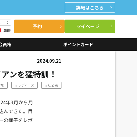
詳細
はこちら
せ
予約
マイページ
繁體
会員権
ポイントカード
2024.09.21
イアンを猛特訓！
フ場
＃レディース
＃初心者
24年3月から月
込んできた。目
ーの様子をレポ