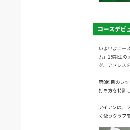
コースデビ
いよいよコース
ム」15期生
グ、アドレス
第8回目のレッ
打ち方を
​特訓
アイアンは、
く使うクラブ