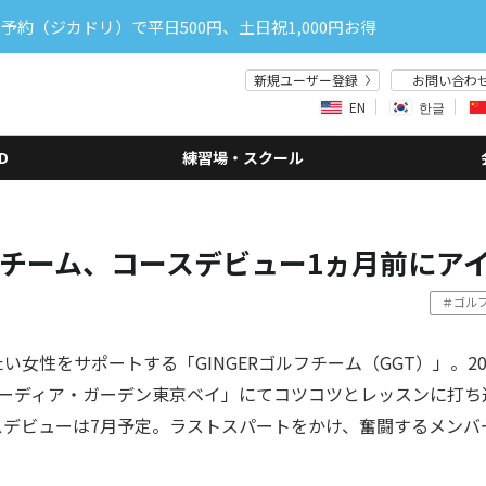
予約（ジカドリ）で平日500円、土日祝1,000円お得
新規ユーザー登録
お問い合わ
EN
한글
D
練習場・スクール
ルフチーム、コースデビュー1ヵ月前にア
＃ゴル
い女性をサポートする「GINGERゴルフチーム（GGT）」。20
コーディア・ガーデン東京ベイ」にてコツコツとレッスンに打ち
デビューは7月予定
。ラストスパートをかけ、奮闘するメンバ