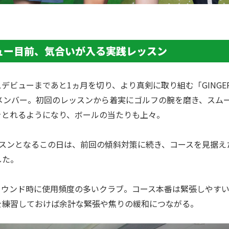
ュー目前、気合いが入る実践レッスン
デビューまであと1ヵ月を切り、より真剣に取り組む「GINGE
のメンバー。初回のレッスンから着実にゴルフの腕を磨き、スム
をとれるようになり、ボールの当たりも上々。
スンとなるこの日は、前回の傾斜対策に続き、コースを見据えた
した
。
ラウンド時に
使用頻度の多いクラブ。コース本番は緊張しやす
を練習しておけば余計な緊張や焦りの緩和に
​つながる
。