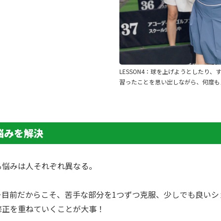
LESSON4：球を上げようとしたり、
習ったことを思い出しながら、何度も
悩みを解決
る悩みは人それぞれ異な
​る
。
ー目前だからこそ、苦手な
​部分を
1つずつ
克服
、少しでも良いシ
修正を重ねていくことが大事！