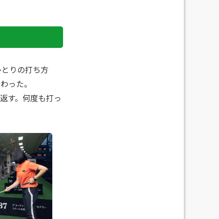
ひとりの打ち方
教わ
った
。
返す。何度も打っ