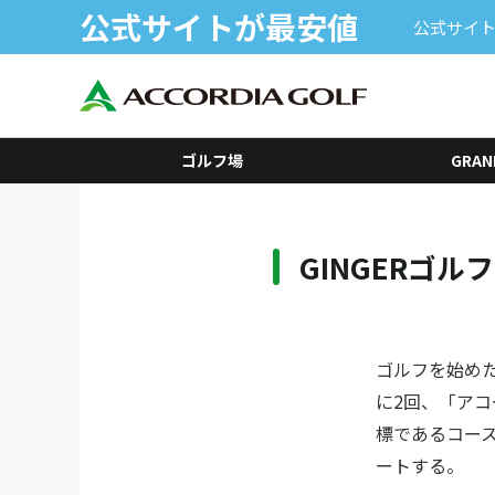
公式サイトが最安値
公式サイト
ゴルフ場
GRAN
GINGERゴ
ゴルフを始めた
に2回、「ア
標であるコース
ート
​する
。