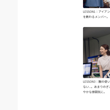
LESSON1：アイ
を​教わるメンバー。
LESSON3：腕の使
ない...。あまりの
やかな雰囲気に。