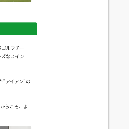
Rゴルフチー
ーズなスイン
"アイアン"の
いからこそ、よ