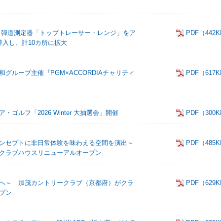
 弾道測定器「トップトレーサー・レンジ」をア
PDF（442
導入し、計10カ所に拡大
グループ主催『PGM×ACCORDIAチャリティ
PDF（617
ルフ「2026 Winter 大抽選会」開催
PDF（300
ンセプトに非日常体験を味わえる空間を演出～
PDF（485
クラブハウスリニューアルオープン
へ～ 加茂カントリークラブ（京都府）がクラ
PDF（629
プン