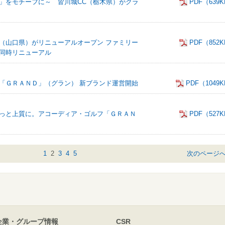
ERN」をモチーフに～ 皆川城CC（栃木県）がクラ
PDF（639
（山口県）がリニューアルオープン ファミリー
PDF（852
同時リニューアル
「ＧＲＡＮＤ」（グラン） 新ブランド運営開始
PDF（1049
っと上質に。アコーディア・ゴルフ「ＧＲＡＮ
PDF（527
1
2
3
4
5
次のページ
企業・グループ情報
CSR