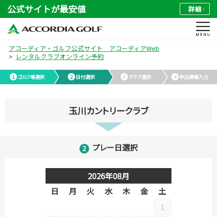
公式サイトが最安値
詳細
アコーディア・ゴルフ公式サイト アコーディアWeb
レンタルクラブオンライン予約
ゴルフ場選択
日付選択
クラブ選択
申込情報入力
玉川カントリークラブ
プレー日選択
2026年08月
日
月
火
水
木
金
土
日
月
1