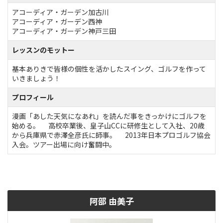
アコーディア・ガーデン加古川
アコーディア・ガーデン西神
アコーディア・ガーデン神戸三田
レッスンのモットー
基本ありきで皆様の個性を活かしたスイング、ゴルフを作って
いきましょう！
プロフィール
漫画「あした天気になあれ」を読んだ事をきっかけにゴルフを
始める。 高校卒業後、皇子山CCに研修生として入社、20歳
から兵庫県で赤澤全彦氏に師事。 2013年日本プロゴルフ協会
入会。ツアー出場に向け奮闘中。
阿部 由美子