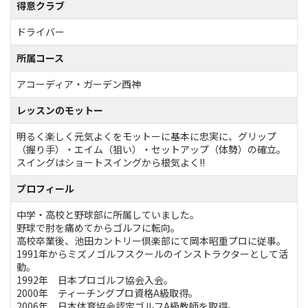
得意クラブ
ドライバー
所属コース
アコーディア・ガーデン西神
レッスンのモットー
明るく楽しく元気よくをモットーに基本に忠実に、グリップ
（握り手）・エイム（狙い）・セットアップ（体勢）の確立。
スイングはショートスイングから根気よく!!
プロフィール
中学・高校と野球部に所属していました。
野球で肘を痛めてからゴルフに転向。
高校卒業後、池田カントリー倶楽部にて岡本昭重プロに従事。
1991年からミズノゴルフスクールのインストラクターとして活
動。
1992年 日本プロゴルフ協会入会。
2000年 ティーチングプロ資格A級取得。
2006年 日本体育協会認定ゴルフA級教師を取得。