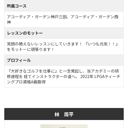
所属コース
アコーディア・ガーデン神戸三田、アコーディア・ガーデン西
神
レッスンのモットー
笑顔の絶えないレッスンにしていきます！ 『いつも元気！！』
をモットーに頑張ります！
プロフィール
『大好きなゴルフを仕事に』と一念発起し、当アカデミーの研
修過程を 経てインストラクターの道へ。 2022年 LPGAティーチ
ングプロ資格A級取得
林 周平