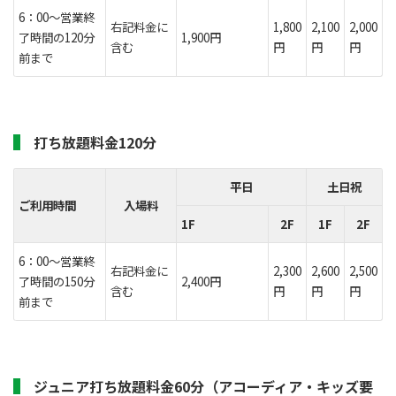
6：00～営業終
右記料金に
1,800
2,100
2,000
了時間の120分
1,900円
含む
円
円
円
前まで
打ち放題料金120分
平日
土日祝
ご利用時間
入場料
1F
2F
1F
2F
6：00～営業終
右記料金に
2,300
2,600
2,500
了時間の150分
2,400円
含む
円
円
円
前まで
ジュニア打ち放題料金60分（アコーディア・キッズ要