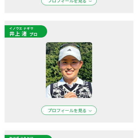
プロフィールを見る
イノウエ ナギサ
井上 渚
プロ
プロフィールを見る
ヤマダ ユキヒロ