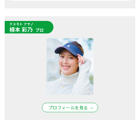
クスモト アヤノ
楠本 彩乃
プロ
プロフィールを見る