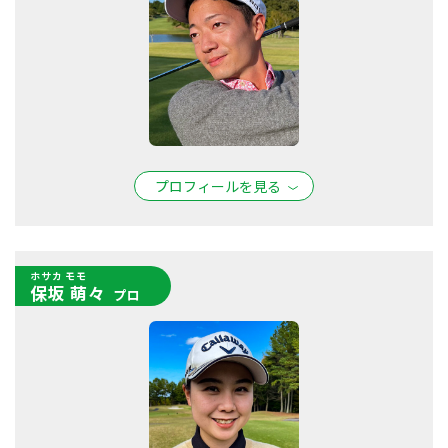
プロフィールを見る
ホサカ モモ
保坂 萌々
プロ