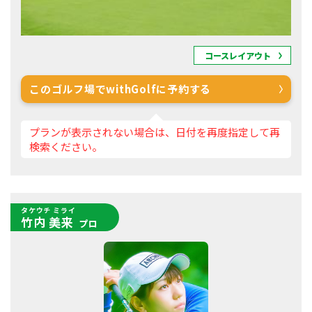
コースレイアウト
このゴルフ場でwithGolfに予約する
プランが表示されない場合は、日付を再度指定して再
検索ください。
タケウチ ミライ
竹内 美来
プロ