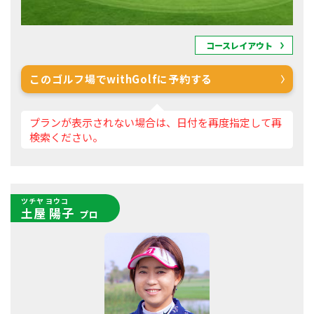
コースレイアウト
このゴルフ場でwithGolfに予約する
プランが表示されない場合は、日付を再度指定して再
検索ください。
ツチヤ ヨウコ
土屋 陽子
プロ