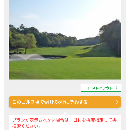
コースレイアウト
このゴルフ場でwithGolfに予約する
プランが表示されない場合は、日付を再度指定して再
検索ください。