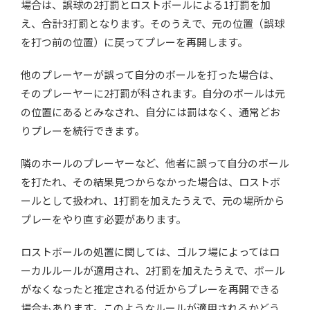
場合は、誤球の
2
打罰とロストボールによる
1
打罰を加
え、合計
3
打罰となります。そのうえで、元の位置（誤球
を打つ前の位置）に戻ってプレーを再開します。
他のプレーヤーが誤って自分のボールを打った場合は、
そのプレーヤーに
2
打罰が科されます。自分のボールは元
の位置にあるとみなされ、自分には罰はなく、通常どお
りプレーを続行できます。
隣のホールのプレーヤーなど、他者に誤って自分のボール
を打たれ、その結果見つからなかった場合は、ロストボ
ールとして扱われ、
1
打罰を加えたうえで、元の場所から
プレーをやり直す必要があります。
ロストボールの処置に関しては、ゴルフ場によってはロ
ーカルルールが適用され、
2
打罰を加えたうえで、ボール
がなくなったと推定される付近からプレーを再開できる
場合もあります。このようなルールが適用されるかどう