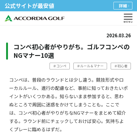
公式サイトが最安値
詳細
2026.03.26
コンペ初心者がやりがち。ゴルフコンペの
NGマナー10選
＃コンペ
＃ルール＆マナー
＃初心者
コンペは、普段のラウンドとは少し違う。
競技形式やロ
ーカルルール、進行の配慮など、
​事前に知って
おきたいポ
イントがいくつかある。
知らないまま参加すると、
思わ
ぬところで周囲に迷惑をかけてしまうことも。ここで
は、
コンペ初心者がやりがちなNGマナーをまとめ
て紹介
する
。
ラウンド前にチェックしておけば安心。
気持ちよ
くプレー
​に臨めるはずだ
。