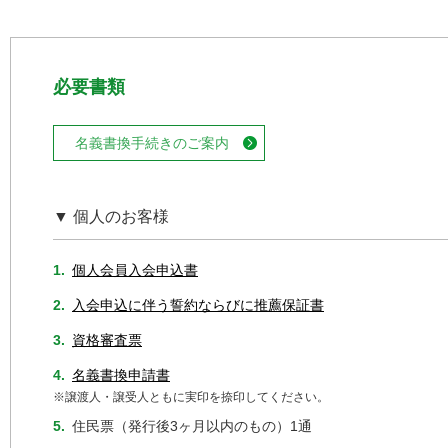
必要書類
名義書換手続きのご案内
▼ 個人のお客様
1.
個人会員入会申込書
2.
入会申込に伴う誓約ならびに推薦保証書
3.
資格審査票
4.
名義書換申請書
※譲渡人・譲受人ともに実印を捺印してください。
5.
住民票（発行後3ヶ月以内のもの）1通