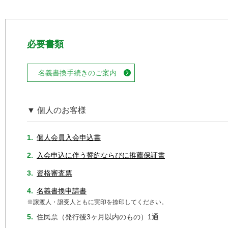
必要書類
名義書換手続きのご案内
▼ 個人のお客様
1.
個人会員入会申込書
2.
入会申込に伴う誓約ならびに推薦保証書
3.
資格審査票
4.
名義書換申請書
※譲渡人・譲受人ともに実印を捺印してください。
5.
住民票（発行後3ヶ月以内のもの）1通