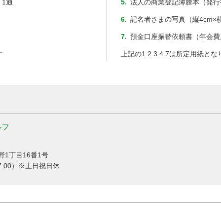
1通
5.
法人の商業登記簿謄本（発行
6.
記名者さまの写真（縦4cm×横
7.
預金口座振替依頼書（年会費
す
上記の1.2.3.4.7は所定用紙と
ルフ
野1丁目16番1号
0～17:00）※土日祝日休