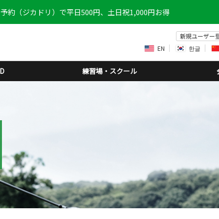
予約（ジカドリ）で平日500円、土日祝1,000円お得
新規ユーザー
EN
한글
D
練習場・スクール