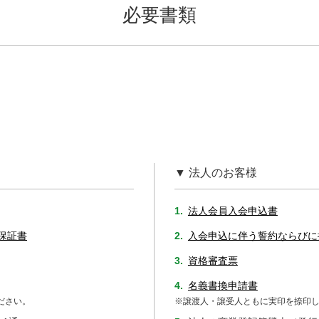
必要書類
▼ 法人のお客様
1.
法人会員入会申込書
保証書
2.
入会申込に伴う誓約ならびに
3.
資格審査票
4.
名義書換申請書
ださい。
※譲渡人・譲受人ともに実印を捺印