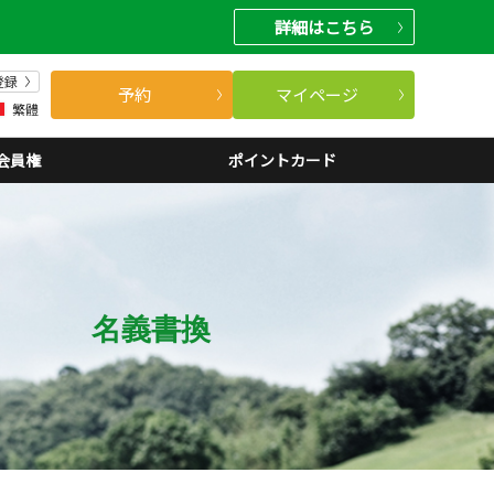
詳細
はこちら
登録
予約
マイページ
繁體
会員権
ポイントカード
名義書換