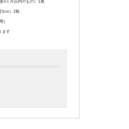
後3ヶ月以内のもの）1通
3cm）2枚
用）
なります