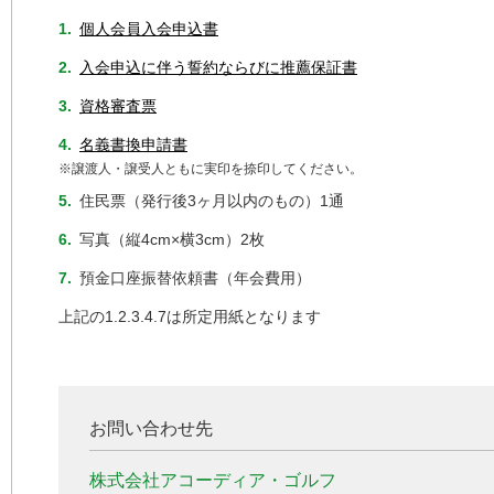
1.
個人会員入会申込書
2.
入会申込に伴う誓約ならびに推薦保証書
3.
資格審査票
4.
名義書換申請書
※譲渡人・譲受人ともに実印を捺印してください。
5.
住民票（発行後3ヶ月以内のもの）1通
6.
写真（縦4cm×横3cm）2枚
7.
預金口座振替依頼書（年会費用）
上記の1.2.3.4.7は所定用紙となります
お問い合わせ先
株式会社アコーディア・ゴルフ