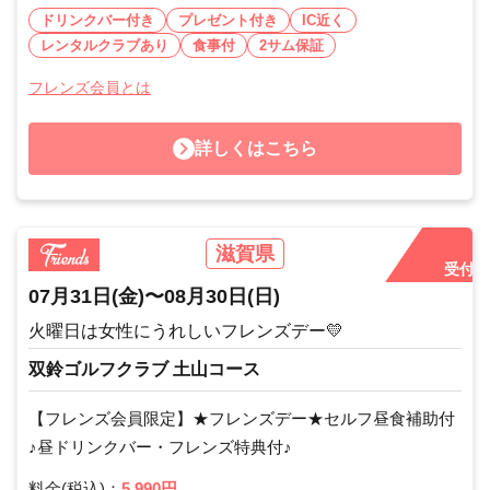
ドリンクバー付き
プレゼント付き
IC近く
レンタルクラブあり
食事付
2サム保証
フレンズ会員とは
詳しくはこちら
滋賀県
受付中
07月31日
(金)
〜
08月30日
(日)
火曜日は女性にうれしいフレンズデー💛
双鈴ゴルフクラブ 土山コース
【フレンズ会員限定】★フレンズデー★セルフ昼食補助付
♪昼ドリンクバー・フレンズ特典付♪
料金(税込)：
5,990円