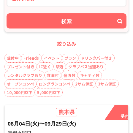
検索
絞り込み
受付中
Friends
イベント
プラン
ドリンクバー付き
プレゼント付き
IC近く
駅近
クラブバス送迎あり
レンタルクラブあり
食事付
宿泊付
キャディ付
オープンコンペ
ロングランコンペ
2サム保証
3サム保証
10,000円以下
5,000円以下
熊本県
受付中
08月04日
(火)
〜
09月29日
(火)