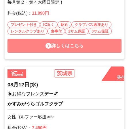
毎月第２・第４木曜日限定！
料金(税込)：
11,990円
プレゼント付き
IC近く
駅近
クラブバス送迎あり
レンタルクラブあり
食事付
2サム保証
3サム保証
詳しくはこちら
茨城県
受付中
08月12日
(水)
🎠お得なフレンズデー💕
かすみがうらゴルフクラブ
女性ゴルファー応援📣✨
料金(税込)：
7,490円