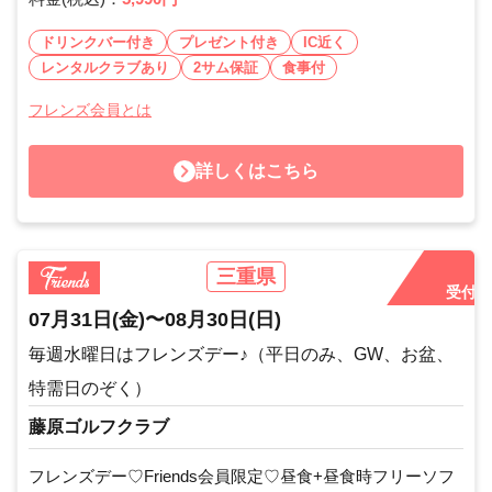
ドリンクバー付き
プレゼント付き
IC近く
レンタルクラブあり
2サム保証
食事付
フレンズ会員とは
詳しくはこちら
三重県
受付中
07月31日
(金)
〜
08月30日
(日)
毎週水曜日はフレンズデー♪（平日のみ、GW、お盆、
特需日のぞく）
藤原ゴルフクラブ
フレンズデー♡Friends会員限定♡昼食+昼食時フリーソフ