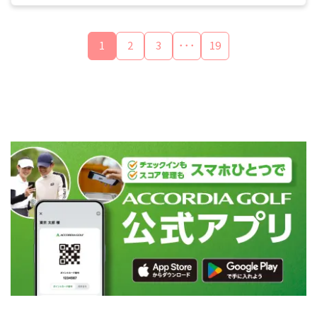
1
2
3
･･･
19