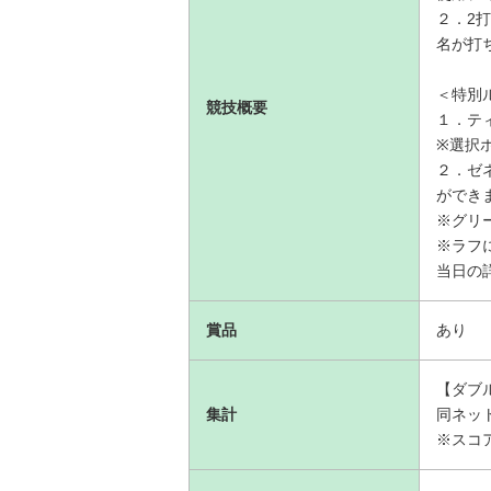
２．2
名が打
＜特別
競技概要
１．テ
※選択
２．ゼ
ができ
※グリ
※ラフ
当日の
賞品
あり
【ダブ
集計
同ネッ
※スコ