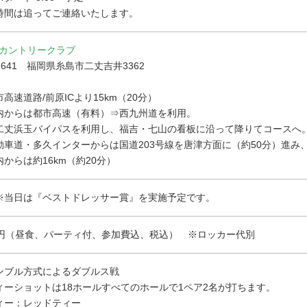
時間は追ってご連絡いたします。
カントリークラブ
-1641 福岡県糸島市二丈吉井3362
高速道路/前原ICより15km（20分）
内からは都市高速（有料）⇒西九州道を利用。
二丈浜玉バイパスを利用し、福吉・七山の看板に沿って降りてコースへ
動車道・多久インターからは国道203号線を唐津方面に（約50分）進み、
からは約16km（約20分）
※当日は『ベストドレッサー賞』を実施予定です。
240円（昼食、パーティ付、参加費込、税込） ※ロッカー代別
ンブル方式によるダブルス戦
ィーショットは18ホールすべてのホールで1ペア2名が打ちます。
ィー：レッドティー