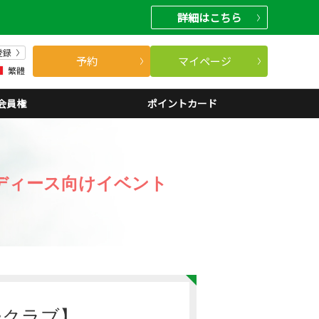
詳細
はこちら
登録
予約
マイページ
繁體
会員権
ポイントカード
ディース向けイベント
リークラブ】