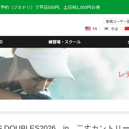
予約（ジカドリ）で平日500円、土日祝1,000円お得
新規ユーザー
EN
한글
D
練習場・スクール
レ
ES DOUBLES2026 in 二丈カント