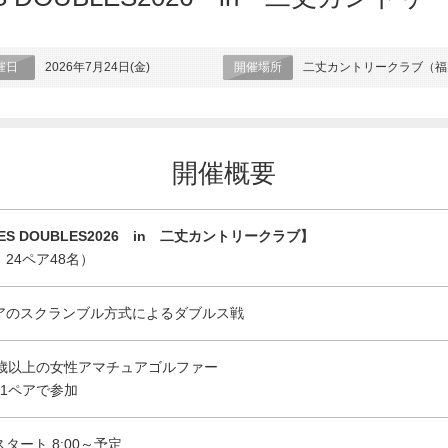
催日
開催場所
2026年7月24日(金)
二丈カントリークラブ（福
開催概要
IES DOUBLES2026 in 二丈カントリークラブ】
24ペア48名）
アのスクランブル方式によるダブルス戦
8歳以上の女性アマチュアゴルファー
名1ペアで参加
タート 8:00～予定