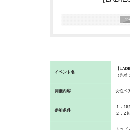
開
【LAD
イベント名
（先着：
開催内容
女性ペ
１．1
参加条件
２．2
トップス