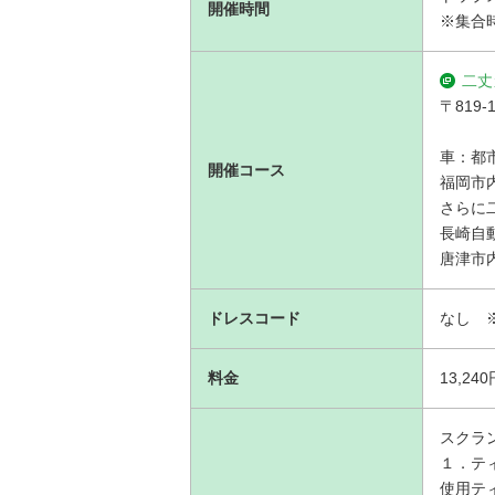
開催時間
※集合
二丈
〒819
車：都市
開催コース
福岡市
さらに
長崎自
唐津市内
ドレスコード
なし 
料金
13,
スクラ
１．テ
使用テ