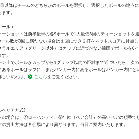
打目以降はチームのどちらかのボールを選択し、選択したボールの地点に
ちます。
ルール＞
ィーショットは前半後半の各9ホールで1人最低3回のティーショットを
ホール数が3回に満たない場合は１回につき２打をネットスコアに付加し
ネラルエリア（グリーン以外）はカップに近づかない範囲でボールを6
ます。
ーン上でボールがカップから1グリップ以内の距離まで近づいたら、次の
にあるボールはラフに、またバンカー内にあるボールはバンカー内にと
詳しい流れは、
こちら
をご覧ください。
ルペリア方式】
トの場合は、①ローハンディ、②年齢（ペア合計）の高いペアの順番で
アの提出方法は各会場により異なります。当日ご案内いたします。