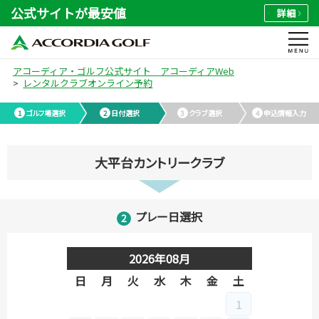
公式サイトが最安値
詳細
アコーディア・ゴルフ公式サイト アコーディアWeb
レンタルクラブオンライン予約
ゴルフ場選択
日付選択
クラブ選択
申込情報入力
大平台カントリークラブ
プレー日選択
2026年08月
日
月
火
水
木
金
土
日
月
1