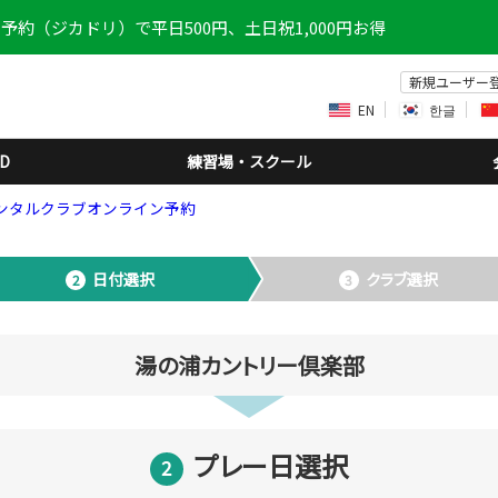
予約（ジカドリ）で平日500円、土日祝1,000円お得
新規ユーザー
EN
한글
D
練習場・スクール
ンタルクラブオンライン予約
日付選択
クラブ選択
湯の浦カントリー倶楽部
プレー日選択