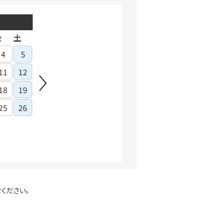
2026年10月
金
土
日
月
火
水
木
金
土
日
月
4
5
1
2
3
1
11
12
4
5
6
7
8
9
10
8
18
19
11
12
13
14
15
16
17
15
1
25
26
18
19
20
21
22
23
24
22
2
25
26
27
28
29
30
31
29
3
ください。