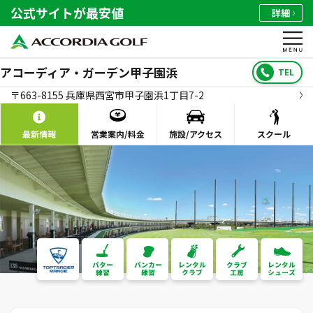
公式サイトが最安値
詳細
アコーディア・ガーデン甲子園浜
TEL
〒663-8155 兵庫県西宮市甲子園浜1丁目7-2
最新情報
営業案内/料金
施設/アクセス
スクール