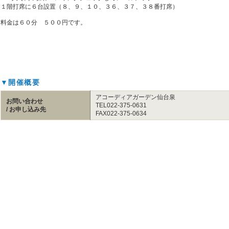
１階打席に６台設置（８、９、１０、３６、３７、３８番打席）
料金は６０分 ５００円です。
▼開催概要
アコーディアガーデン仙台泉
お問い合わせ
TEL022-375-0631
/ お申し込み先
FAX022-375-0634