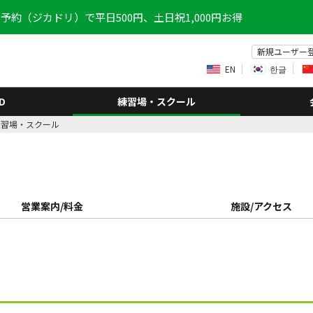
予約（ジカドリ）で平日500円、土日祝1,000円お得
新規ユーザー
EN
한글
D
練習場・スクール
練習場・スクール
営業案内/料金
施設/アクセス