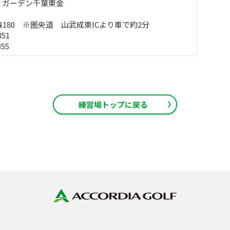
・ガーデン千葉東金
180 ※圏央道 山武成東ICより車で約2分
351
355
練習場トップに戻る