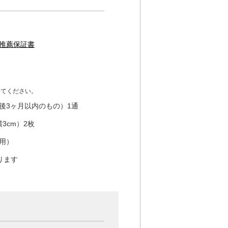
推薦保証書
してください。
後3ヶ月以内のもの）1通
3cm）2枚
用）
なります