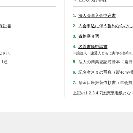
1.
法人会員入会申込書
保証書
2.
入会申込に伴う誓約ならびに
3.
資格審査票
4.
名義書換申請書
ださい。
※譲渡人・譲受人ともに実印を捺印
1通
5.
法人の商業登記簿謄本（発行
6.
記名者さまの写真（縦4cm×横
7.
預金口座振替依頼書（年会費
す
上記の1.2.3.4.7は所定用紙と