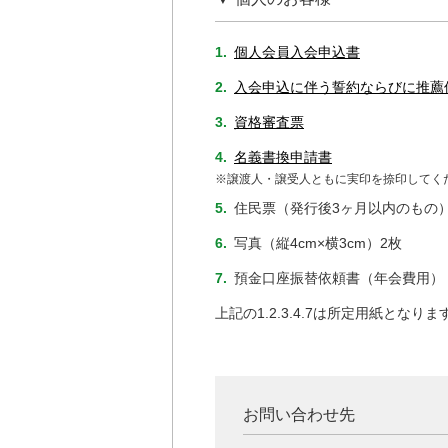
1.
個人会員入会申込書
2.
入会申込に伴う誓約ならびに推薦
3.
資格審査票
4.
名義書換申請書
※譲渡人・譲受人ともに実印を捺印してく
5.
住民票（発行後3ヶ月以内のもの）
6.
写真（縦4cm×横3cm）2枚
7.
預金口座振替依頼書（年会費用）
上記の1.2.3.4.7は所定用紙となりま
お問い合わせ先