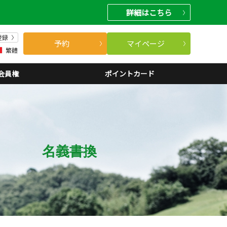
詳細
はこちら
登録
予約
マイページ
繁體
会員権
ポイントカード
名義書換