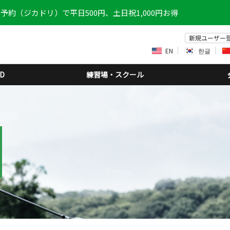
予約（ジカドリ）で平日500円、土日祝1,000円お得
新規ユーザー
EN
한글
D
練習場・スクール