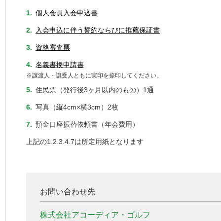
1.
個人会員入会申込書
2.
入会申込に伴う誓約ならびに推薦保証書
3.
資格審査票
4.
名義書換申請書
※譲渡人・譲受人ともに実印を捺印してください。
5.
住民票（発行後3ヶ月以内のもの）1通
6.
写真（縦4cm×横3cm）2枚
7.
預金口座振替依頼書（年会費用）
上記の1.2.3.4.7は所定用紙となります
お問い合わせ先
株式会社アコーディア・ゴルフ