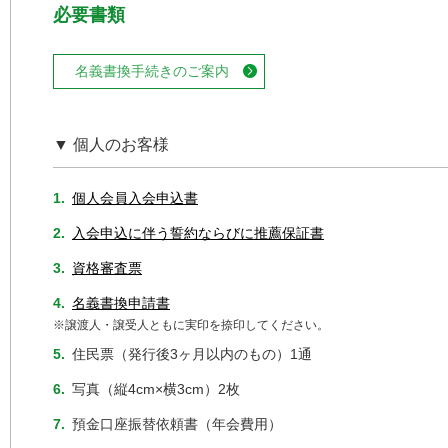
必要書類
名義書換手続きのご案内
▼ 個人のお客様
1.
個人会員入会申込書
2.
入会申込に伴う誓約ならびに推薦保証書
3.
資格審査票
4.
名義書換申請書
※譲渡人・譲受人ともに実印を捺印してください。
5.
住民票（発行後3ヶ月以内のもの）1通
6.
写真（縦4cm×横3cm）2枚
7.
預金口座振替依頼書（年会費用）