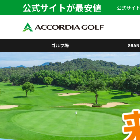
公式サイトが最安値
公式サイト
ゴルフ場
GRAN