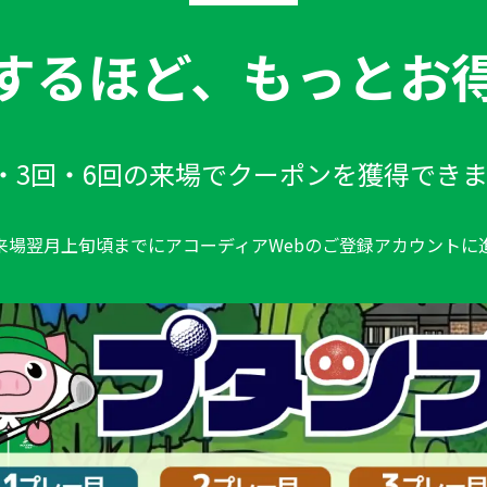
するほど、
もっとお
・3回・6回の来場で
クーポンを獲得できま
来場翌月上旬頃までに
アコーディアWebのご登録アカウントに