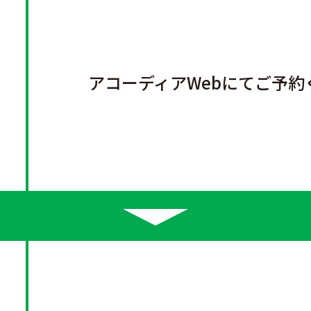
アコーディアWebにてご予約