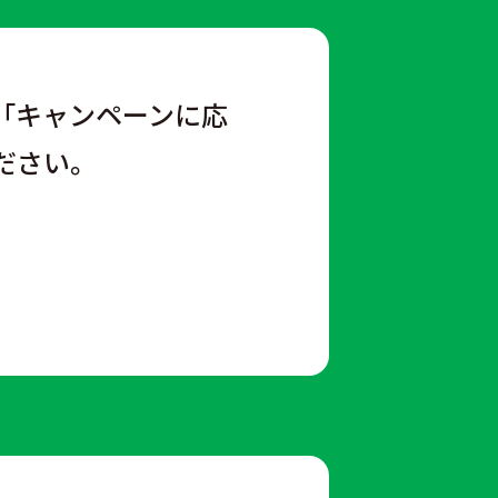
「キャンペーンに応
ださい。