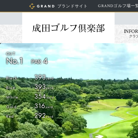
GRANDゴルフ場一
ブランドサイト
INFO
クラ
No.1
4
PAR
393
Black
393
Blue
354
White
316
Gold
292
Red